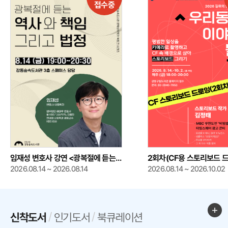
류
접수중
화
프
로
그
램
임재성 변호사 강연 <광복절에 듣는
2회차(CF용 스토리보드 드
역사와 책임 그리고 법정>
2026.08.14 ~ 2026.08.14
가모집: [길 위의 인문학] 
2026.08.14 ~ 2026.10.02
이야기가 될 때
신
더
선택됨
신착도서
인기도서
북큐레이션
도
착
보