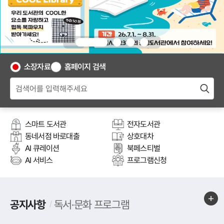
재
생
소장자료
홈페이지 검색
검
색
검
어
색
를
하
입
력
기
스마트 도서관
전자도서관
해
동네서점 바로대출
상호대차
주
세
AI 큐레이션
북페스티벌
요
새창
AI 서비스
프로그램신청
열림
공
더
선택됨
공지사항
독서·문화 프로그램
도
지
보
서
사
기
관