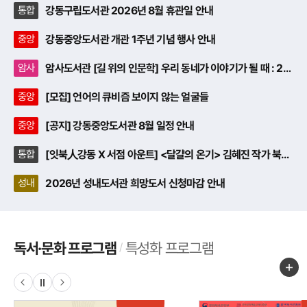
통합
강동구립도서관 2026년 8월 휴관일 안내
중앙
강동중앙도서관 개관 1주년 기념 행사 안내
암사
암사도서관 [길 위의 인문학] 우리 동네가 이야기가 될 때 : 2
회차(CF용 스토리보드 드로잉) 추가모집
중앙
[모집] 언어의 큐비즘 보이지 않는 얼굴들
중앙
[공지] 강동중앙도서관 8월 일정 안내
통합
[잇북人강동 X 서점 아운트] <달걀의 온기> 김혜진 작가 북토
크
성내
2026년 성내도서관 희망도서 신청마감 안내
선택됨
독서·문화 프로그램
특성화 프로그램
프
로
독
더
그
재
서
램
보
·
생
분
기
문