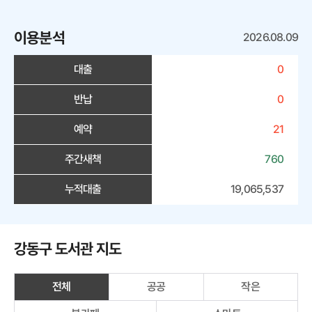
이용분석
2026.08.09
대출
0
반납
0
예약
21
주간새책
760
누적대출
19,065,537
강동구 도서관 지도
전체
공공
작은
선