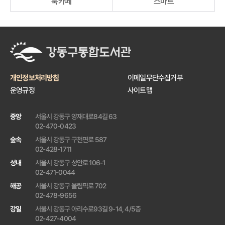
북카페
스마트
택
됨
강
동
구
립
해
개인정보처리방침
이메일무단수집거부
공
운영규정
사이트맵
도
서
관
중앙
서울시 강동구 양재대로84길 63
02-470-0423
숲속
서울시 강동구 구천면로 587
02-428-1711
성내
서울시 강동구 성안로 106-1
02-471-0044
해공
서울시 강동구 올림픽로 702
02-478-9656
강일
서울시 강동구 아리수로93길 9-14, 4/5층
02-427-4004