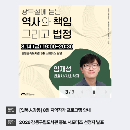
항
소
식
3
/
재
3
생
통합
[잇북人강동] 8월 지역작가 프로그램 안내
통합
2026 강동구립도서관 홍보 서포터즈 선정자 발표