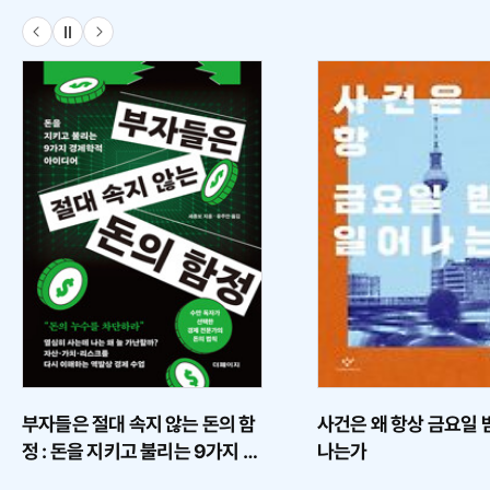
서
도
기
목
서
재
록
생
유
형
부자들은 절대 속지 않는 돈의 함
사건은 왜 항상 금요일 
정 : 돈을 지키고 불리는 9가지 경
나는가
제학적 아이디어